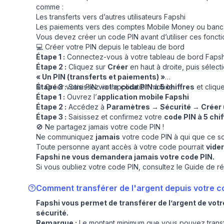
comme :
Les transferts vers d’autres utilisateurs Fapshi
Les paiements vers des comptes Mobile Money ou banc
Vous devez créer un code PIN avant d’utiliser ces fonctio
💻 Créer votre PIN depuis le tableau de bord
Étape 1 :
Connectez-vous à votre
tableau de bord Fapsh
Étape 2 :
Cliquez sur
Créer
en haut à droite, puis sélect
« Un PIN (transferts et paiements) »
Étape 3 :
📱 Créer votre PIN via l’application mobile
Saisissez votre
code PIN à 5 chiffres
et cliqu
Étape 1 :
Ouvrez l’
application mobile Fapshi
Étape 2 :
Accédez à
Paramètres → Sécurité → Créer 
Étape 3 :
Saisissez et confirmez votre
code PIN à 5 chif
🚫 Ne partagez jamais votre code PIN !
Ne communiquez
jamais
votre code PIN à qui que ce so
Toute personne ayant accès à votre code pourrait
vide
Fapshi ne vous demandera jamais votre code PIN.
Si vous oubliez votre code PIN, consultez le
Guide de réi
Comment transférer de l'argent depuis votre c
Fapshi vous permet de transférer de l’argent de votr
sécurité.
Remarque :
Le montant minimum que vous pouvez trans