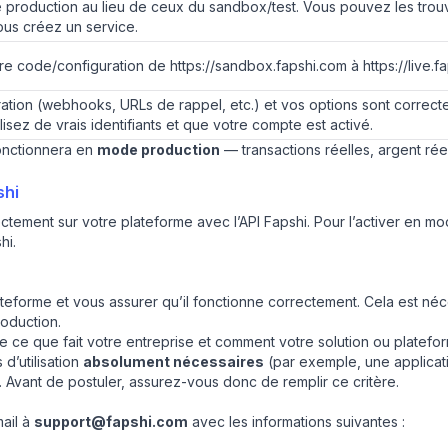
 de production au lieu de ceux du sandbox/test. Vous pouvez les tro
ous créez un service.
 code/configuration de https://sandbox.fapshi.com à https://live.fa
tion (webhooks, URLs de rappel, etc.) et vos options sont correcte
lisez de vrais identifiants et que votre compte est activé.
fonctionnera en
mode production
— transactions réelles, argent réel
shi
tement sur votre plateforme avec l’API Fapshi. Pour l’activer en m
hi.
ateforme et vous assurer qu’il fonctionne correctement. Cela est né
roduction.
e ce que fait votre entreprise et comment votre solution ou platefo
d’utilisation
absolument nécessaires
(par exemple, une applicat
. Avant de postuler, assurez-vous donc de remplir ce critère.
ail à
support@fapshi.com
avec les informations suivantes :