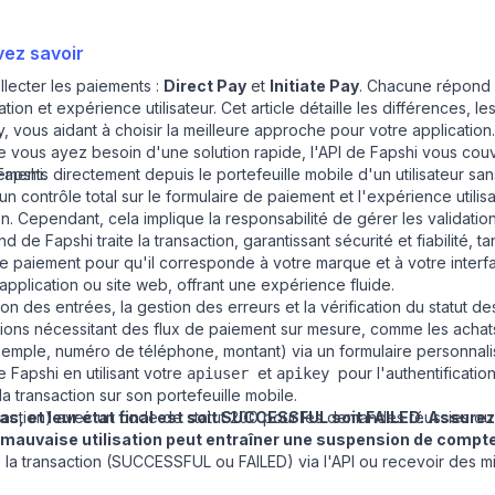
vez savoir
lecter les paiements :
Direct Pay
et
Initiate Pay
. Chacune répond 
gration et expérience utilisateur. Cet article détaille les différences, 
Pay, vous aidant à choisir la meilleure approche pour votre applicatio
e vous ayez besoin d'une solution rapide, l'API de Fapshi vous couv
nts directement depuis le portefeuille mobile d'un utilisateur sans
 Fapsh
i.
contrôle total sur le formulaire de paiement et l'expérience utilisa
. Cependant, cela implique la responsabilité de gérer les validations
d de Fapshi traite la transaction, garantissant sécurité et fiabilité, 
 paiement pour qu'il corresponde à votre marque et à votre interfac
 application ou site web, offrant une expérience fluide.
on des entrées, la gestion des erreurs et la vérification du statut de
ations nécessitant des flux de paiement sur mesure, comme les achat
exemple, numéro de téléphone, montant) via un formulaire personnali
 Fapshi en utilisant votre
et
pour l'authentification
apiuser
apikey
 la transaction sur son portefeuille mobile.
as, et leur état final est soit SUCCESSFUL soit FAILED. Assure
saction) avec un code de statut 200 pour les demandes réussies o
e mauvaise utilisation peut entraîner une suspension de compt
de la transaction (SUCCESSFUL ou FAILED) via l'API ou recevoir des mi