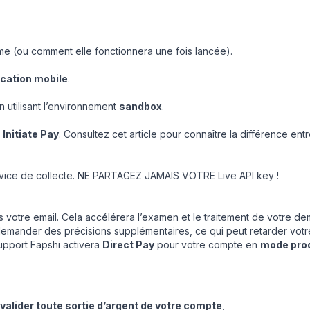
me (ou comment elle fonctionnera une fois lancée).
ication mobile
.
 utilisant l’environnement
sandbox
.
e
Initiate Pay
. Consultez cet article pour connaître la différence ent
rvice de collecte. NE PARTAGEZ JAMAIS VOTRE Live API key !
 votre email. Cela accélérera l’examen et le traitement de votre d
demander des précisions supplémentaires, ce qui peut retarder votre
pport Fapshi activera
Direct Pay
pour votre compte en
mode pro
valider toute sortie d’argent de votre compte
,