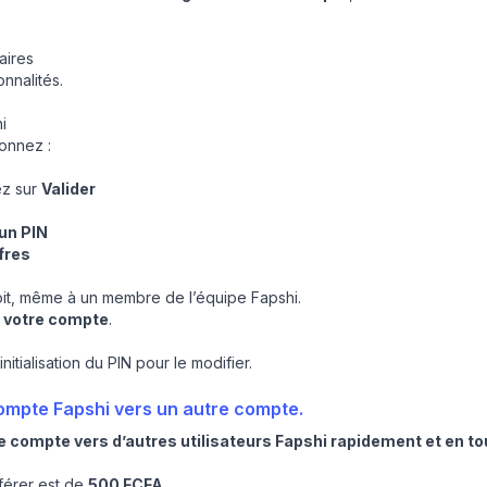
aires
nnalités.
i
ionnez :
ez sur
Valider
un PIN
fres
it, même à un membre de l’équipe Fapshi.
r votre compte
.
nitialisation du PIN
pour le modifier.
ompte Fapshi vers un autre compte.
e compte vers d’autres utilisateurs Fapshi rapidement et en to
férer est de
500 FCFA
.