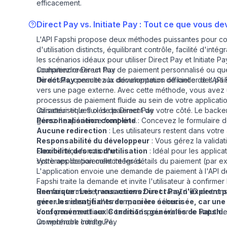
efficacement.
Direct Pay vs. Initiate Pay : Tout ce que vous de
L'API Fapshi propose deux méthodes puissantes pour col
d'utilisation distincts, équilibrant contrôle, facilité d'inté
les scénarios idéaux pour utiliser Direct Pay et Initiate 
souhaitiez créer un flux de paiement personnalisé ou qu
Comprendre Direct Pay
de détails, consultez la
Direct Pay
permet aux développeurs de lancer des paieme
documentation officielle de l'API
vers une page externe. Avec cette méthode, vous avez un 
processus de paiement fluide au sein de votre application
utilisateur et le flux de paiement de votre côté. Le backen
Caractéristiques clés de Direct Pay
gérez l'expérience front-end.
Personnalisation complète
: Concevez le formulaire de
Aucune redirection
: Les utilisateurs restent dans votre
Responsabilité du développeur
: Vous gérez la validati
Flexibilité des cas d'utilisation
Comment ça fonctionne
: Idéal pour les applic
systèmes de paiement intégrés.
Votre application collecte les détails du paiement (par 
L'application envoie une demande de paiement à l'API de
Fapshi traite la demande et invite l'utilisateur à confirmer
Une fois terminée, vous recevez un
Remarque : Les transactions Direct Pay n'expirent p
(ID de tran
transId
avec un message d'erreur pour les échecs.
gérer les identifiants de manière sécurisée, car un
Vous pouvez utiliser le
conformément aux
Conditions générales
pour vérifier le statut 
de Fapshi.
transId
un webhook configuré.
Comprendre Initiate Pay