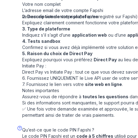
Votre nom complet
L’adresse email de votre compte Fapshi
Le nom de votre entreprise (tel qu’enregistré sur Fapshi)
2. Description de votre plateforme
Expliquez clairement comment fonctionne votre platefor
3. Type de plateforme
Indiquez s’il s’agit d’une
application web
ou d’une
appl
4. Tests sandbox
Confirmez si vous avez déjà implémenté votre solution en
5. Raison du choix de Direct Pay
Expliquez pourquoi vous préférez
Direct Pay
au lieu d
Initiate Pay :
Direct Pay vs Initiate Pay : tout ce que vous devez savoir
6. Fournissez UNIQUEMENT le Live API user de votre se
7. Fournissez le lien vers votre
site web en ligne
.
Notes importantes
Assurez-vous de répondre à
toutes les questions
dans
Si des informations sont manquantes, le support pourra 
✅ Une fois votre demande examinée et approuvée, le su
permettant ainsi de traiter de vrais paiements.
Qu’est-ce que le code PIN Fapshi ?
Le code PIN Fapshi est un
code à 5 chiffres
utilisé pour