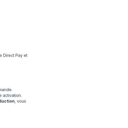
re Direct Pay et
emande.
 activation.
duction
, vous