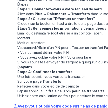
Étapes
Étape 1 : Connectez-vous à votre tableau de bord
Allez dans
Plus → Paiements → Transferts
dans le me
Étape 2 : Cliquez sur “Effectuer un transfert”
Cliquez sur le bouton en haut à droite de la page des tra
Étape 3 : Renseignez les informations demandées :
Email du destinataire (doit être lié à un compte Fapshi)
Montant
Motif du transfert
Votre
Vous avez besoin d’un PIN pour effectuer un transfert Fa
code PIN
•
Voir comment définir votre PIN
•
Vous avez oublié votre PIN ? Voici quoi faire
Si vous souhaitez envoyer de l’argent à quelqu’un qui
n’
(payout)
.
Étape 4 : Confirmez le transfert
Une fois soumis, vous verrez la transaction :
Sur votre
page Transferts
Réflétée dans votre
solde de compte
Fapshi applique un
frais de 0.5% pour les transferts
.
Utilisez notre
calculatrice de frais
pour estimer le coût s
Avez-vous oublié votre code PIN ? Pas de panique