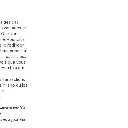
à des cas
les avantages et
n. Que vous
re. Pour plus
 le rediriger
teur, créant un
, les saisies
tandis que vous
e utilisateur.
s transactions.
s in-app ou les
sé.
.
z-vous de
u un code 4XX
e
ses à jour via