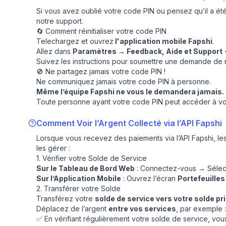
Si vous avez oublié votre code PIN ou pensez qu’il a ét
notre support.
🔄 Comment réinitialiser votre code PIN
Telechargez et ouvrez
l'application mobile Fapshi
.
Allez dans
Paramètres → Feedback, Aide et Support -
Suivez les instructions pour soumettre une demande de réi
🚫 Ne partagez jamais votre code PIN !
Ne communiquez jamais votre code PIN à personne.
Même l’équipe Fapshi ne vous le demandera jamais.
Toute personne ayant votre code PIN peut accéder à vo
Comment Voir l’Argent Collecté via l’API Fapshi
Lorsque vous recevez des paiements via l’API Fapshi, le
les gérer :
1. Vérifier votre Solde de Service
Sur le Tableau de Bord Web
: Connectez-vous → Sélec
Sur l’Application Mobile
: Ouvrez l’écran
Portefeuilles
2. Transférer votre Solde
Transférez votre
solde de service vers votre solde pr
Déplacez de l’argent
entre vos services
, par exemple 
✅ En vérifiant régulièrement votre solde de service, vo