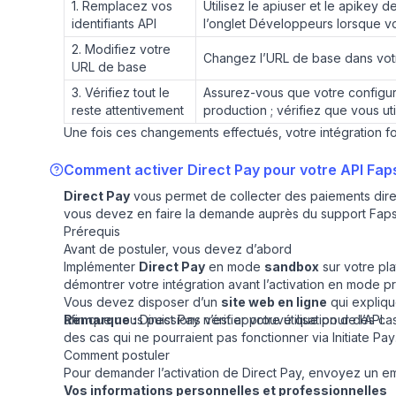
1. Remplacez vos
Utilisez le apiuser et le apikey
identifiants API
l’onglet Développeurs lorsque v
2. Modifiez votre
Changez l’URL de base dans votre
URL de base
3. Vérifiez tout le
Assurez-vous que votre configura
reste attentivement
production ; vérifiez que vous uti
Une fois ces changements effectués, votre intégration 
Comment activer Direct Pay pour votre API Fap
Direct Pay
vous permet de collecter des paiements direc
vous devez en faire la demande auprès du support Faps
Prérequis
Avant de postuler, vous devez d’abord
Implémenter
Direct Pay
en mode
sandbox
sur votre pl
démontrer votre intégration avant l’activation en mode p
Vous devez disposer d’un
site web en ligne
qui expliqu
afin que nous puissions vérifier votre utilisation de l’API.
Remarque :
Direct Pay n’est approuvé que pour des cas 
des cas qui ne pourraient pas fonctionner via
Initiate Pay
Comment postuler
Pour demander l’activation de Direct Pay, envoyez un em
Vos informations personnelles et professionnelles